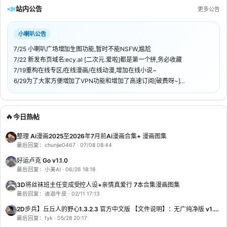
📣
站内公告
更多公告
小喇叭公告
7/25 小喇叭广场增加生图功能,暂时不能NSFW,尴尬
7/22 新发布页域名:ecy.al [二次元.爱啦]都是第一个拼,务必收藏
7/19重构在线专区/在线漫画/在线动漫,增加在线小说~
6/29为了大家方便增加了VPN功能和增加了高速订阅[破费呀~]
侧边栏底部游戏大厅新增幸运水果机,可以换金币,积分小喇叭聊天免费获取,
快来玩耍吧～
如果帖子失效，请在小喇叭私聊站长帖子链接，为您服务哦
🔥
今日热帖
整理 Ai漫画2025至2026年7月前Ai漫画合集+ 漫画图集
最后回复：chunjie0467 · 07/08 08:44
好运卢克 Go v1.1.0
最后回复：小美AI · 06/26 18:18
3D将丝袜班主任变成受控人设+亲情真爱行 7本合集漫画图集
最后回复：迪迦牛皮 · 02/11 17:13
2D步兵】丘丘人的野心1.3.2.3 官方中文版 【文件说明】：无广纯净版 v1.2.0
最后回复：fyk · 05/28 20:17