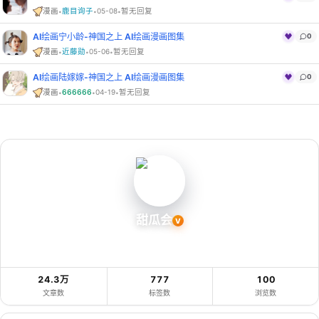
·
·
·
漫画
鹿目询子
05-08
暂无回复
AI绘画宁小龄-神国之上 AI绘画漫画图集
0
·
·
·
漫画
近藤勋
05-06
暂无回复
AI绘画陆嫁嫁-神国之上 AI绘画漫画图集
0
·
·
·
漫画
666666
04-19
暂无回复
甜瓜会
V
甜瓜会首页聚合页，提供主题简介、更新索引与站内检索入口，是一个温馨的游戏资源
站资源交流平台。
24.3万
777
100
文章数
标签数
浏览数